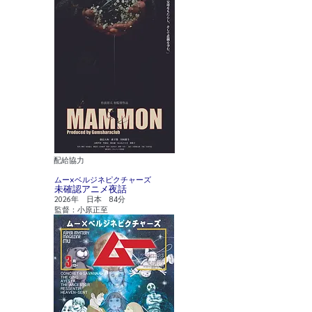
​配給協力
​ムー×ベルジネピクチャーズ
未確認アニメ夜話
2026年 日本 84分
監督：小原正至