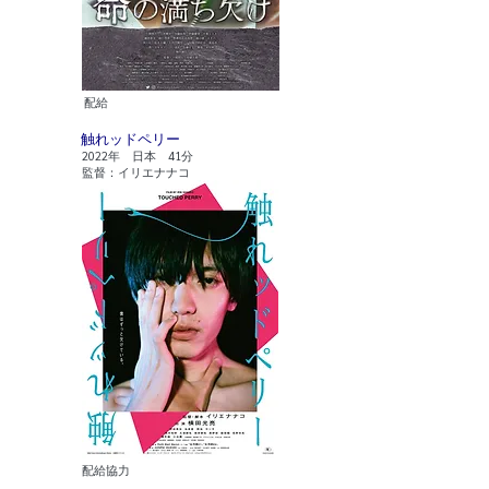
​配給
触れッドペリー
2022年 日本 41分
監督：イリエナナコ
​配給協力