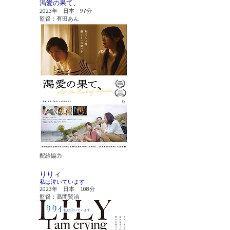
渇愛の果て、
2023年 日本 97分
監督：有田あん
​配給協力
りりィ
私は泣いています
2023年 日本 108分
監督：髙間賢治