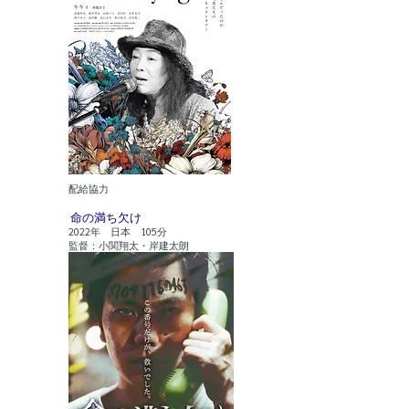
​配給協力
​命の満ち欠け
2022年 日本 105分
監督：小関翔太・岸建太朗