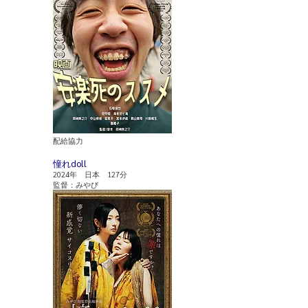
​配給協力
憧れdoll
2024年 日本 127分
監督：みやび