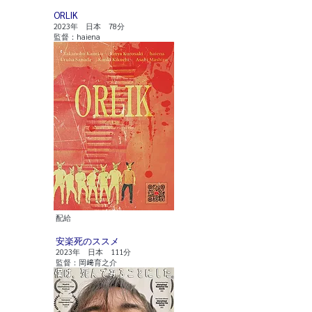
ORLIK
2023年 日本 78分
監督：haiena
​配給
​安楽死のススメ
2023年 日本 111分
監督：岡﨑育之介