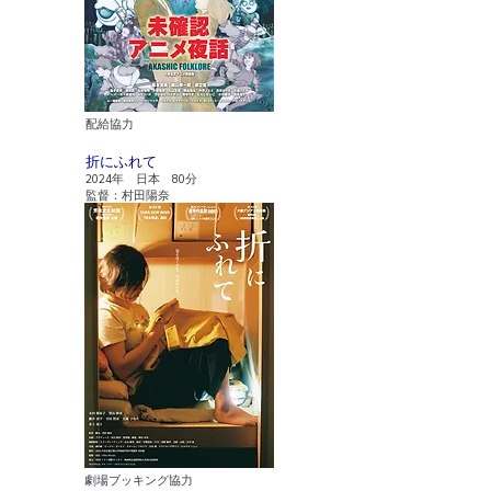
配給協力
折にふれて
2024年 日本 80分
監督：村田陽奈
​劇場ブッキング協力