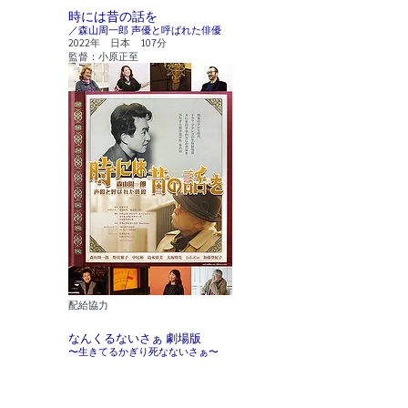
時には昔の話を
／森山周一郎 声優と呼ばれた俳優
2022年 日本 107分
監督：小原正至
​配給協力
なんくるないさぁ 劇場版
〜生きてるかぎり死なないさぁ〜
2021年 日本 108分
監督：野田孝則